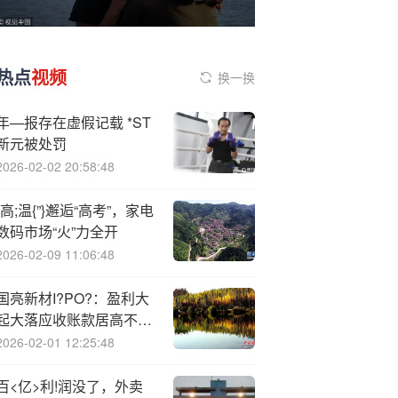
热点
视频
换一换
年—报存在虚假记载 *ST
新元被处罚
2026-02-02 20:58:48
“高;温{”}邂逅“高考”，家电
数码市场“火”力全开
2026-02-09 11:06:48
国亮新材I?PO?：盈利大
起大落应收账款居高不下
实控人认定存疑
2026-02-01 12:25:48
百<亿>利!润没了，外卖