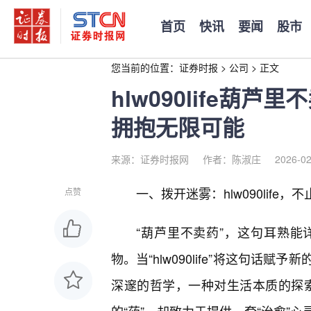
首页
快讯
要闻
股市
您当前的位置：
证券时报
>
公司
>
正文
hlw090life葫
拥抱无限可能
来源：证券时报网
作者：陈淑庄
2026-02
一、拨开迷雾：hlw090life
点赞
“葫芦里不卖药”，这句耳熟
物。当“hlw090life”将这句
深邃的哲学，一种对生活本质的探索。