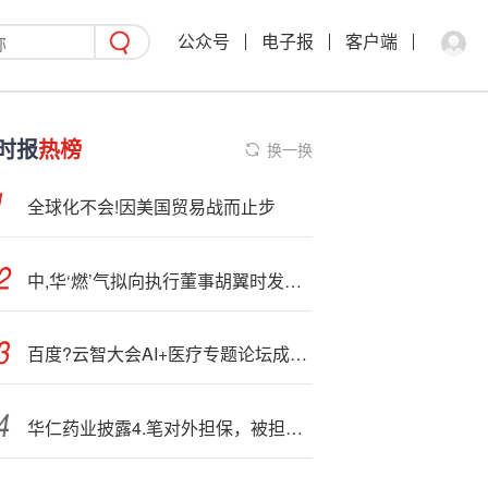
公众号
电子报
客户端
时报
热榜
换一换
全球化不会!因美国贸易战而止步
中,华‘燃’气拟向执行董事胡翼时发行1.4亿股资本化股份
百度?云智大会AI+医疗专题论坛成功举办共探大模型驱动智慧医疗新未来
华仁药业披露4.笔对外担保，被担保公司4家