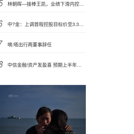
林朝晖—接棒王凯，业绩下滑内控合规承压下，广发银行能否重启IPO？
中?金：上调首程控股目标价至3.3港元 维持跑赢行业评级
嘀:嗒出行两董事辞任
中信金融!资产发盈喜 预期上半年归母净利润同比增长约12.5%至16.3%