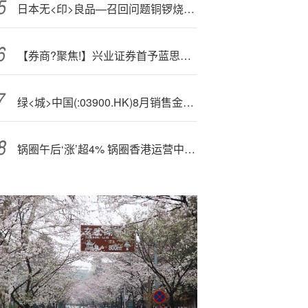
日本无<印>良品—召回问题铜锣烧，国内多个电商平台有售
【券商?聚焦!】兴业证券首予蓝思科技(06613)“买入”评级 看多公司人形机器人业务布局及长期投资价值
绿<城>中国(:03900.HK)8月销售金额约106亿元
锅圈午后‘涨’超4% 锅圈香港运营中心正式亮相公司将系统性推进全球化进程