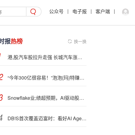
公众号
电子报
客户端
时报
热榜
换一换
港,股汽车股拉升走强 长城汽车涨超10% 汽车行业下半年行情已开始提前演绎
“今年300亿很容易！”泡泡{玛}特赚翻，不只王宁笑了
Snowflake业;绩超预期，AI驱动股价盘后飙升13%
DB!S首次覆盖迈富时：看好AI Agent驱动的收入增长逻辑