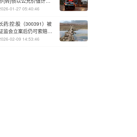
矽{转}债以公允价值计量
且其变动计入当期损益
2026-01-27 05:40:46
长药:控:股（300391）被
证监会立案后仍可索赔，
世纪华通（002602）索
2026-02-09 14:53:46
赔案已有获赔先例