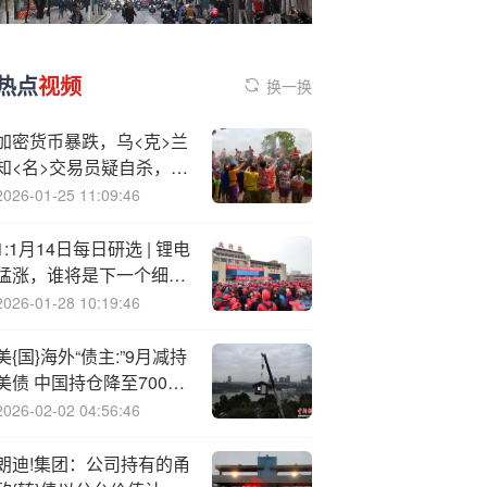
热点
视频
换一换
加密货币暴跌，乌<克>兰
知<名>交易员疑自杀，或
牵涉乌安全部队
2026-01-25 11:09:46
1:1月14日每日研选 | 锂电
猛涨，谁将是下一个细分
王者？
2026-01-28 10:19:46
美{国}海外“债主:”9月减持
美债 中国持仓降至7005
亿美元！
2026-02-02 04:56:46
朗迪!集团：公司持有的甬